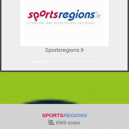
Précedent
Suiv
Sportsregions.fr
SPORTS
REGIONS
6569
visites