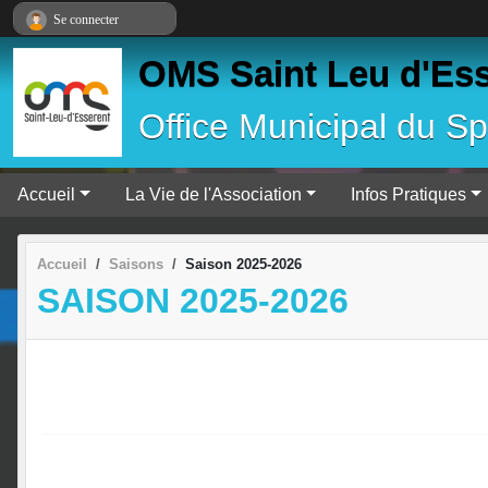
Panneau de gestion des cookies
Se connecter
OMS Saint Leu d'Es
Office Municipal du Sp
Accueil
La Vie de l'Association
Infos Pratiques
Accueil
Saisons
Saison 2025-2026
SAISON 2025-2026