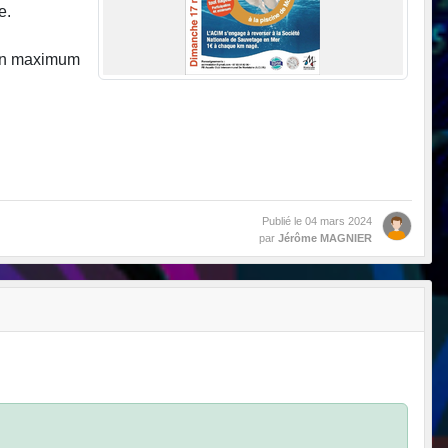
ue.
 un maximum
Publié le
04 mars 2024
par
Jérôme MAGNIER