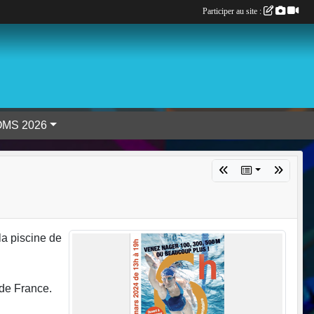
Participer au site :
 bureau OMS 2026
 piscine de
 de France.