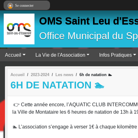
Panneau de gestion des cookies
Se connecter
OMS Saint Leu d'Es
Office Municipal du Sp
Accueil
La Vie de l'Association
Infos Pratiques
Accueil
2023-2024
Les news
6h de natation 🏊
6H DE NATATION 🏊
👉 Cette année encore, l’AQUATIC CLUB INTERCOMMUNA
la Ville de Montataire les 6 heures de natation de 13h à 1
🏊 L’association s’engage à verser 1€ à chaque kilomètre