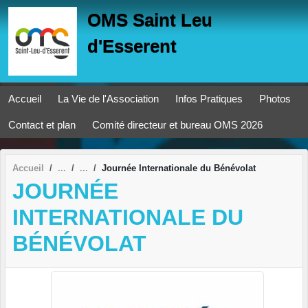
Panneau de gestion des cookies
OMS Saint Leu
d'Esserent
Accueil
La Vie de l'Association
Infos Pratiques
Photos
Contact et plan
Comité directeur et bureau OMS 2026
Accueil
Journée Internationale du Bénévolat
JOURNÉE
INTERNATIONALE DU
BÉNÉVOLAT